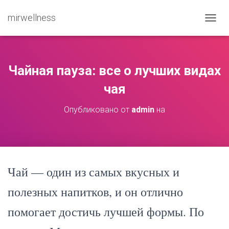
mirwellness
ПЕРЕ
Чайная пауза: все о лучших видах
чая
Опубликовано от
admin
на
Чай — один из самых вкусных и
полезных напитков, и он отлично
помогает достичь лучшей формы. По