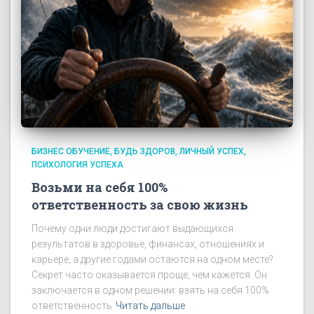
БИЗНЕС ОБУЧЕНИЕ
БУДЬ ЗДОРОВ
ЛИЧНЫЙ УСПЕХ
ПСИХОЛОГИЯ УСПЕХА
Возьми на себя 100%
ответственность за свою жизнь
Почему одни люди достигают выдающихся
результатов в здоровье, финансах, отношениях и
карьере, а другие годами остаются на одном месте?
Секрет часто оказывается проще, чем кажется. Он
заключается в одном решении: взять на себя 100%
ответственность
Читать дальше