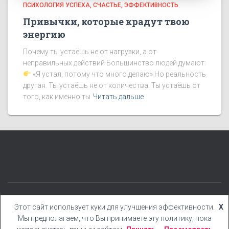
ПСИХОЛОГИЯ УСПЕХА
СЧАСТЬЕ
ЭФФЕКТИВНОСТЬ
Привычки, которые крадут твою
энергию
Почему ты устаёшь не от нагрузки, а от
неправильных действий Большинство людей думают:
«Я устал, потому что много делаю» Но реальность
другая. Ты устаёшь не от количества. Ты устаёшь от
того, как именно ты
Читать дальше
КАТЕГОРИИ
БЛОГ
БОНУСЫ
КНИГИ
YOUTUBE
Этот сайт использует куки для улучшения эффективности.
X
Мы предполагаем, что Вы принимаете эту политику, пока