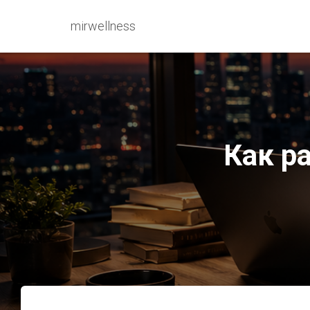
mirwellness
Как р