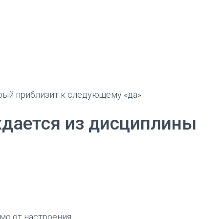
рый приблизит к следующему «да».
дается из дисциплины
о от настроения.