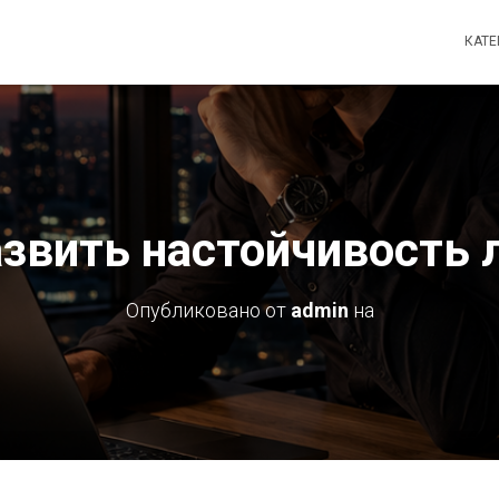
КАТ
азвить настойчивость 
Опубликовано от
admin
на