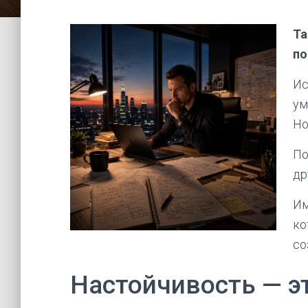
Та
по
Ис
ум
Но
По
др
Им
ко
со
Настойчивость — э