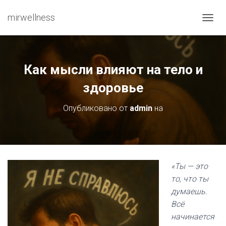
mirwellness
ПЕРЕ
Как мысли влияют на тело и
здоровье
Опубликовано от
admin
на
«Ты — это
то, что ты
думаешь.
Всё
начинается