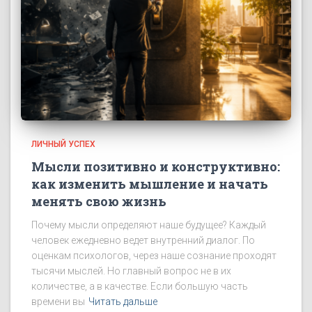
ЛИЧНЫЙ УСПЕХ
Мысли позитивно и конструктивно:
как изменить мышление и начать
менять свою жизнь
Почему мысли определяют наше будущее? Каждый
человек ежедневно ведет внутренний диалог. По
оценкам психологов, через наше сознание проходят
тысячи мыслей. Но главный вопрос не в их
количестве, а в качестве. Если большую часть
времени вы
Читать дальше