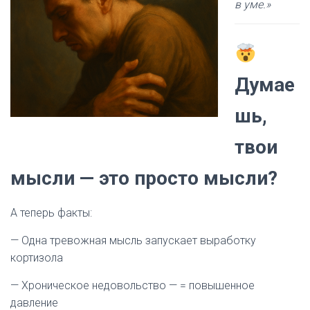
в уме.»
Думае
шь,
твои
мысли — это просто мысли?
А теперь факты:
— Одна тревожная мысль запускает выработку
кортизола
— Хроническое недовольство — = повышенное
давление