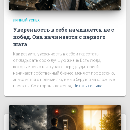
ЛИЧНЫЙ УСПЕХ
Уверенность в себе начинается не с
побед. Она начинается с первого
шага
Как развить уверенность в себе и перестать
откладывать свою лучшую жизнь Есть люди,
которые легко выступают перед аудиторией,
начинают собственный бизнес, меняют профессию,
знакомятся с новыми людьми и берутся за сложные
проекты. Со стороны кажется,
Читать дальше