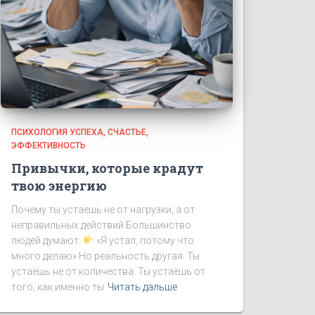
ПСИХОЛОГИЯ УСПЕХА
СЧАСТЬЕ
ЭФФЕКТИВНОСТЬ
Привычки, которые крадут
твою энергию
Почему ты устаёшь не от нагрузки, а от
неправильных действий Большинство
людей думают:
«Я устал, потому что
много делаю» Но реальность другая. Ты
устаёшь не от количества. Ты устаёшь от
того, как именно ты
Читать дальше