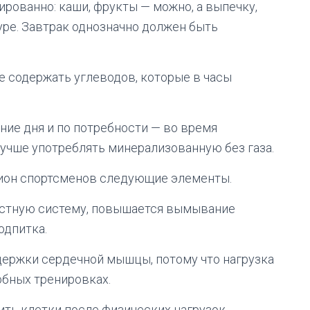
рованно: каши, фрукты — можно, а выпечку,
уре. Завтрак однозначно должен быть
 содержать углеводов, которые в часы
ние дня и по потребности — во время
учше употреблять минерализованную без газа.
цион спортсменов следующие элементы.
костную систему, повышается вымывание
одпитка.
держки сердечной мышцы, потому что нагрузка
обных тренировках.
ть клетки после физических нагрузок.