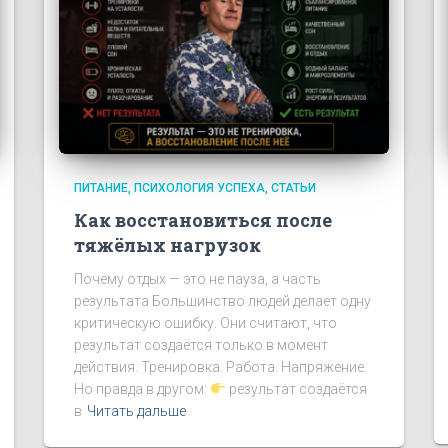
ПИТАНИЕ
ПСИХОЛОГИЯ УСПЕХА
СТАТЬИ
Как восстановиться после
тяжёлых нагрузок
Почему отдых — это не пауза, а часть
результата Большинство людей делает одну
критическую ошибку. Они считают, что
результат создаётся только в момент
действия. Тренировка. Работа. Напряжение.
Но правда в другом:
результат создаётся
в
Читать дальше