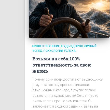
БИЗНЕС ОБУЧЕНИЕ
БУДЬ ЗДОРОВ
ЛИЧНЫЙ
УСПЕХ
ПСИХОЛОГИЯ УСПЕХА
Возьми на себя 100%
ответственность за свою
жизнь
Почему одни люди достигают выдающихся
результатов в здоровье, финансах,
отношениях и карьере, а другие годами
остаются на одном месте? Секрет часто
оказывается проще, чем кажется. Он
заключается в одном решении: взять на