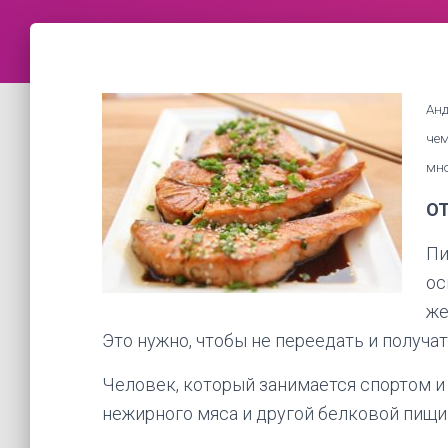
Анд
чем
мно
О
Пи
ос
же
Это нужно, чтобы не переедать и получа
Человек, который занимается спортом и
нежирного мяса и другой белковой пищи