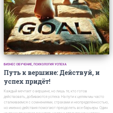
БИЗНЕС ОБУЧЕНИЕ
ПСИХОЛОГИЯ УСПЕХА
Путь к вершине: Действуй, и
успех придёт!
Каждый мечтает о вершине, но лишь те, кто готов
действовать, добиваются успеха. На пути к целям мы часто
сталкиваемся с сомнениями, страхами и неопределённостью,
но именно действия помогают преодолеть все барьеры. Один