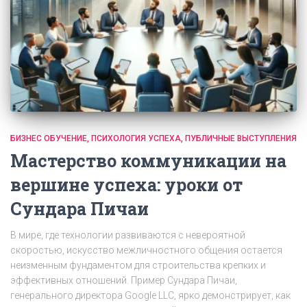
БИЗНЕС ОБУЧЕНИЕ
ПСИХОЛОГИЯ УСПЕХА
ПУБЛИЧНЫЕ ВЫСТУПЛЕНИЯ
Мастерство коммуникации на
вершине успеха: уроки от
Сундара Пичаи
В мире, где технологии развиваются с невероятной
скоростью, искусство межличностного общения остается
неизменным фундаментом для строительства крепких и
эффективных отношений. Пример Сундара Пичаи,
генерального директора Google LLC, ярко демонстрирует, как