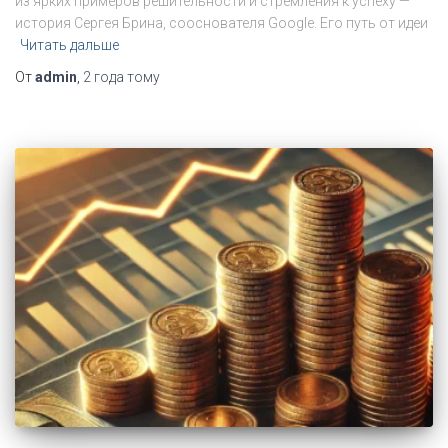
из ярких примеров решительности и стремления к успеху —
история Сергея Брина, сооснователя Google. Его путь от идеи
Читать дальше
От
admin
,
2 года
тому