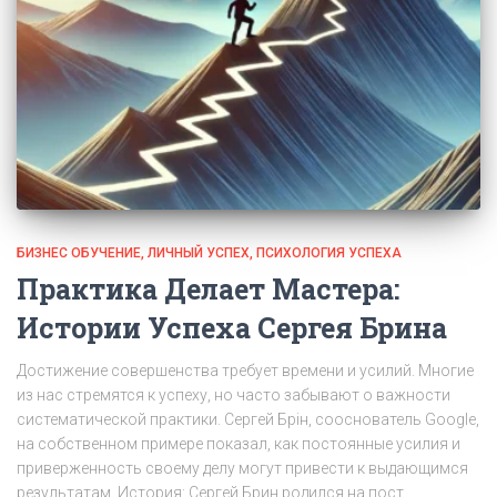
БИЗНЕС ОБУЧЕНИЕ
ЛИЧНЫЙ УСПЕХ
ПСИХОЛОГИЯ УСПЕХА
Практика Делает Мастера:
Истории Успеха Сергея Брина
Достижение совершенства требует времени и усилий. Многие
из нас стремятся к успеху, но часто забывают о важности
систематической практики. Сергей Брін, сооснователь Google,
на собственном примере показал, как постоянные усилия и
приверженность своему делу могут привести к выдающимся
результатам. История: Сергей Брин родился на пост