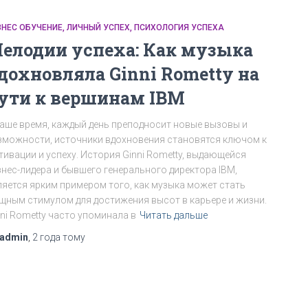
ЗНЕС ОБУЧЕНИЕ
ЛИЧНЫЙ УСПЕХ
ПСИХОЛОГИЯ УСПЕХА
елодии успеха: Как музыка
дохновляла Ginni Rometty на
ути к вершинам IBM
наше время, каждый день преподносит новые вызовы и
зможности, источники вдохновения становятся ключом к
тивации и успеху. История Ginni Rometty, выдающейся
знес-лидера и бывшего генерального директора IBM,
ляется ярким примером того, как музыка может стать
щным стимулом для достижения высот в карьере и жизни.
nni Rometty часто упоминала в
Читать дальше
admin
,
2 года
тому