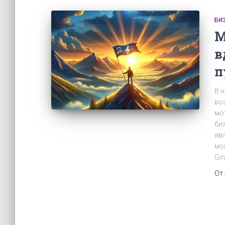
БИ
М
в
п
В 
во
мо
би
яв
мо
Gi
От