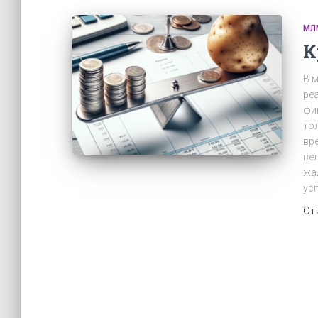
МЛ
К
В 
ре
фи
то
вр
ве
жа
ус
От