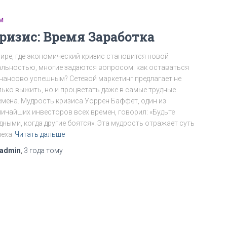
М
ризис: Время Заработка
мире, где экономический кризис становится новой
альностью, многие задаются вопросом: как оставаться
нансово успешным? Сетевой маркетинг предлагает не
лько выжить, но и процветать даже в самые трудные
емена. Мудрость кризиса Уоррен Баффет, один из
личайших инвесторов всех времен, говорил: «Будьте
дными, когда другие боятся». Эта мудрость отражает суть
пеха
Читать дальше
admin
,
3 года
тому