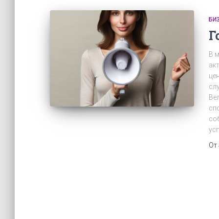
БИ
Г
В 
ак
це
сл
Ве
сп
со
усп
От