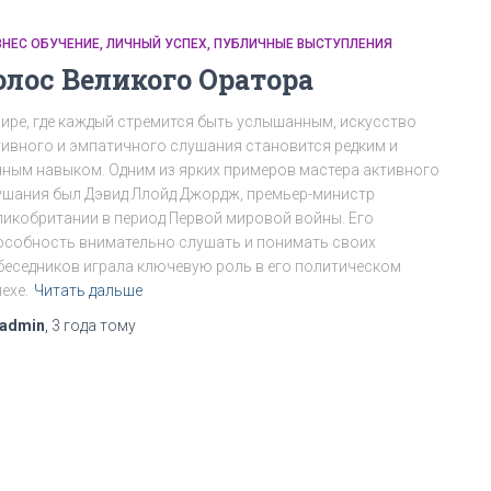
ЗНЕС ОБУЧЕНИЕ
ЛИЧНЫЙ УСПЕХ
ПУБЛИЧНЫЕ ВЫСТУПЛЕНИЯ
олос Великого Оратора
мире, где каждый стремится быть услышанным, искусство
тивного и эмпатичного слушания становится редким и
нным навыком. Одним из ярких примеров мастера активного
ушания был Дэвид Ллойд Джордж, премьер-министр
ликобритании в период Первой мировой войны. Его
особность внимательно слушать и понимать своих
беседников играла ключевую роль в его политическом
ехе.
Читать дальше
admin
,
3 года
тому