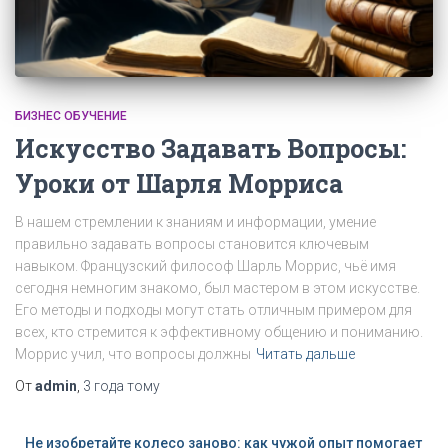
БИЗНЕС ОБУЧЕНИЕ
Искусство Задавать Вопросы:
Уроки от Шарля Морриса
В нашем стремлении к знаниям и информации, умение
правильно задавать вопросы становится ключевым
навыком. Французский философ Шарль Моррис, чьё имя
сегодня немногим знакомо, был мастером в этом искусстве.
Его методы и подходы могут стать отличным примером для
всех, кто стремится к эффективному общению и пониманию.
Моррис учил, что вопросы должны
Читать дальше
От
admin
,
3 года
тому
Не изобретайте колесо заново: как чужой опыт помогает