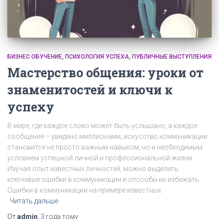
БИЗНЕС ОБУЧЕНИЕ
ПСИХОЛОГИЯ УСПЕХА
ПУБЛИЧНЫЕ ВЫСТУПЛЕНИЯ
Мастерство общения: уроки от
знаменитостей и ключи к
успеху
В мире, где каждое слово может быть услышано, а каждое
сообщение – увидено миллионами, искусство коммуникации
становится не просто важным навыком, но и необходимым
условием успешной личной и профессиональной жизни.
Изучая опыт известных личностей, можно выделить
ключевые ошибки в коммуникации и способы их избежать.
Ошибки в коммуникации на примере известных
Читать дальше
От
admin
,
3 года
тому