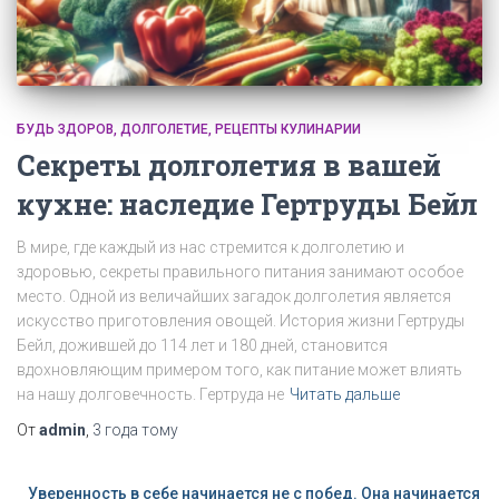
БУДЬ ЗДОРОВ
ДОЛГОЛЕТИЕ
РЕЦЕПТЫ КУЛИНАРИИ
Секреты долголетия в вашей
кухне: наследие Гертруды Бейл
В мире, где каждый из нас стремится к долголетию и
здоровью, секреты правильного питания занимают особое
место. Одной из величайших загадок долголетия является
искусство приготовления овощей. История жизни Гертруды
Бейл, дожившей до 114 лет и 180 дней, становится
вдохновляющим примером того, как питание может влиять
на нашу долговечность. Гертруда не
Читать дальше
От
admin
,
3 года
тому
Уверенность в себе начинается не с побед. Она начинается