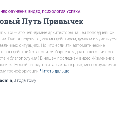
ЗНЕС ОБУЧЕНИЕ
ВИДЕО
ПСИХОЛОГИЯ УСПЕХА
овый Путь Привычек
ивычки — это невидимые архитекторы нашей повседневной
зни. Они определяют, как мы действуем, думаем и чувствуем
различных ситуациях. Но что если эти автоматические
ттерны действий становятся барьером для нашего личного
ста и благополучия? В нашем последнем видео «Изменение
ивычек: Новый взгляд на старые паттерны», мы погружаемся
тему трансформации
Читать дальше
admin
,
3 года
тому