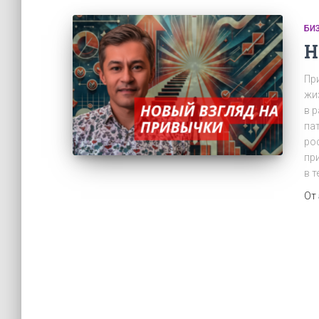
БИ
Н
Пр
жи
в 
па
ро
пр
в 
От