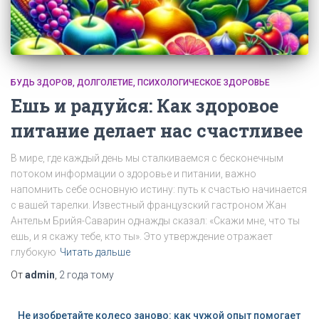
БУДЬ ЗДОРОВ
ДОЛГОЛЕТИЕ
ПСИХОЛОГИЧЕСКОЕ ЗДОРОВЬЕ
Ешь и радуйся: Как здоровое
питание делает нас счастливее
В мире, где каждый день мы сталкиваемся с бесконечным
потоком информации о здоровье и питании, важно
напомнить себе основную истину: путь к счастью начинается
с вашей тарелки. Известный французский гастроном Жан
Антельм Брийя-Саварин однажды сказал: «Скажи мне, что ты
ешь, и я скажу тебе, кто ты». Это утверждение отражает
глубокую
Читать дальше
От
admin
,
2 года
тому
Не изобретайте колесо заново: как чужой опыт помогает