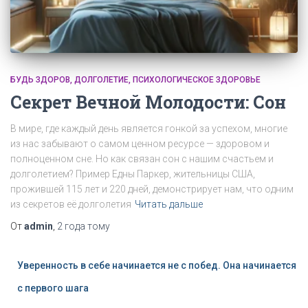
БУДЬ ЗДОРОВ
ДОЛГОЛЕТИЕ
ПСИХОЛОГИЧЕСКОЕ ЗДОРОВЬЕ
Секрет Вечной Молодости: Сон
В мире, где каждый день является гонкой за успехом, многие
из нас забывают о самом ценном ресурсе — здоровом и
полноценном сне. Но как связан сон с нашим счастьем и
долголетием? Пример Едны Паркер, жительницы США,
прожившей 115 лет и 220 дней, демонстрирует нам, что одним
из секретов её долголетия
Читать дальше
От
admin
,
2 года
тому
Уверенность в себе начинается не с побед. Она начинается
с первого шага