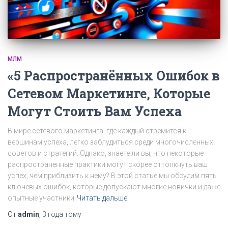
МЛМ
«5 Распространённых Ошибок в
Сетевом Маркетинге, Которые
Могут Стоить Вам Успеха
В мире сетевого маркетинга, где каждый стремится к
вершинам успеха, легко заблудиться среди многочисленных
советов и стратегий. Однако, знаете ли вы, что некоторые
распространенные практики могут скорее оттолкнуть ваш
успех, чем приблизить к нему? В этой статье мы обсудим пять
ключевых ошибок, которые допускают многие новички и даже
опытные участники
Читать дальше
От
admin
,
3 года
тому