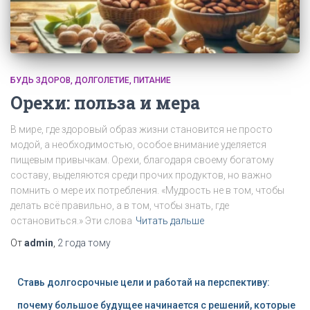
БУДЬ ЗДОРОВ
ДОЛГОЛЕТИЕ
ПИТАНИЕ
Орехи: польза и мера
В мире, где здоровый образ жизни становится не просто
модой, а необходимостью, особое внимание уделяется
пищевым привычкам. Орехи, благодаря своему богатому
составу, выделяются среди прочих продуктов, но важно
помнить о мере их потребления. «Мудрость не в том, чтобы
делать всё правильно, а в том, чтобы знать, где
остановиться.» Эти слова
Читать дальше
От
admin
,
2 года
тому
Ставь долгосрочные цели и работай на перспективу:
почему большое будущее начинается с решений, которые