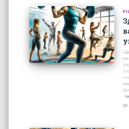
БУ
З
в
у
«Д
ки
уп
сп
со
им
бал
Чи
От