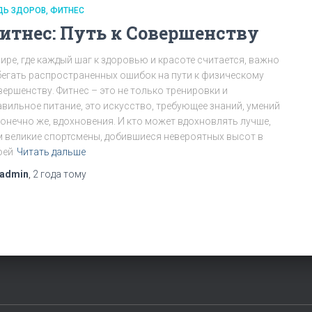
ДЬ ЗДОРОВ
ФИТНЕС
итнес: Путь к Совершенству
мире, где каждый шаг к здоровью и красоте считается, важно
бегать распространенных ошибок на пути к физическому
вершенству. Фитнес – это не только тренировки и
авильное питание, это искусство, требующее знаний, умений
 конечно же, вдохновения. И кто может вдохновлять лучше,
м великие спортсмены, добившиеся невероятных высот в
оей
Читать дальше
admin
,
2 года
тому