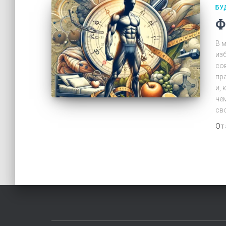
БУ
Ф
В 
из
со
пр
и,
че
св
От