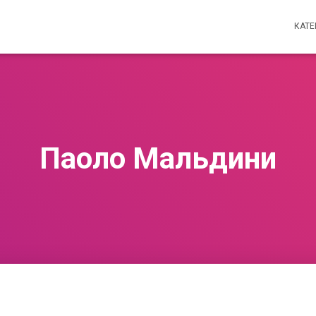
КАТ
Паоло Мальдини