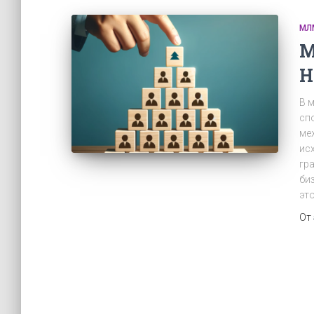
МЛ
М
Н
В м
сп
ме
ис
гр
би
эт
От