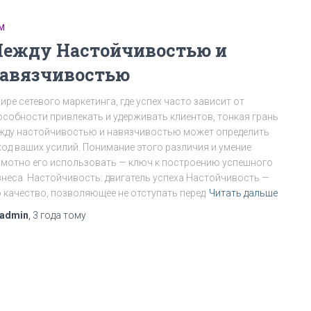
М
ежду Настойчивостью и
авязчивостью
ире сетевого маркетинга, где успех часто зависит от
особности привлекать и удерживать клиентов, тонкая грань
жду настойчивостью и навязчивостью может определить
ход ваших усилий. Понимание этого различия и умение
амотно его использовать — ключ к построению успешного
знеса. Настойчивость: двигатель успеха Настойчивость —
о качество, позволяющее не отступать перед
Читать дальше
admin
,
3 года
тому