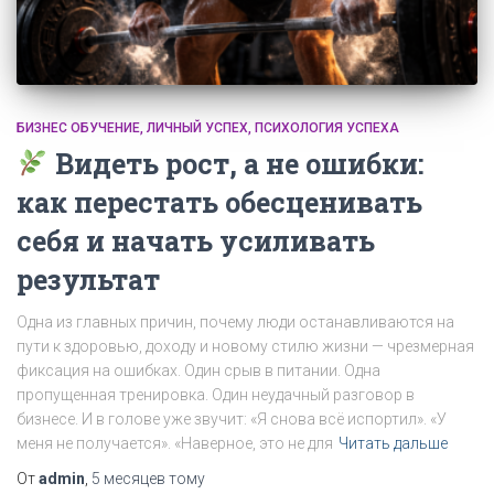
БИЗНЕС ОБУЧЕНИЕ
ЛИЧНЫЙ УСПЕХ
ПСИХОЛОГИЯ УСПЕХА
Видеть рост, а не ошибки:
как перестать обесценивать
себя и начать усиливать
результат
Одна из главных причин, почему люди останавливаются на
пути к здоровью, доходу и новому стилю жизни — чрезмерная
фиксация на ошибках. Один срыв в питании. Одна
пропущенная тренировка. Один неудачный разговор в
бизнесе. И в голове уже звучит: «Я снова всё испортил». «У
меня не получается». «Наверное, это не для
Читать дальше
От
admin
,
5 месяцев
тому