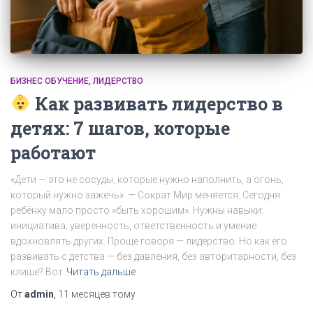
БИЗНЕС ОБУЧЕНИЕ
ЛИДЕРСТВО
Как развивать лидерство в
детях: 7 шагов, которые
работают
«Дети — это не сосуды, которые нужно наполнить, а огонь,
который нужно зажечь». — Сократ Мир меняется. Сегодня
ребёнку мало просто «быть хорошим». Нужны навыки:
инициатива, уверенность, ответственность и умение
вдохновлять других. Проще говоря — лидерство. Но как его
развивать с детства — без давления, без авторитарности, без
клише? Вот
Читать дальше
От
admin
,
11 месяцев
тому