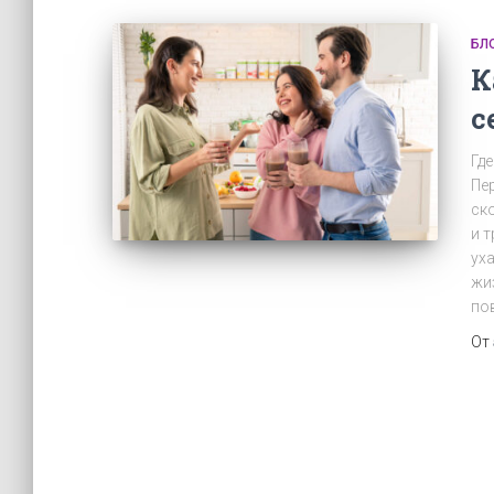
БЛ
К
с
Гд
Пе
ск
и 
ух
жи
по
От