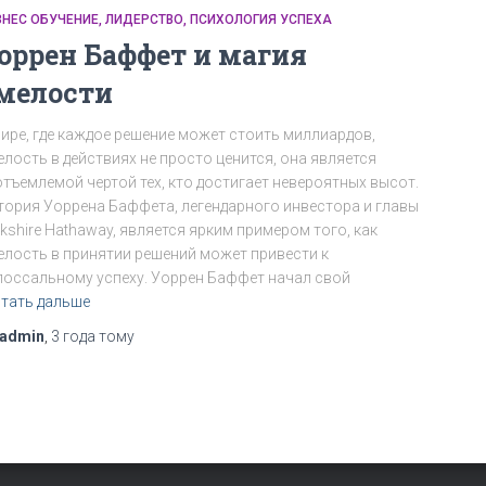
ЗНЕС ОБУЧЕНИЕ
ЛИДЕРСТВО
ПСИХОЛОГИЯ УСПЕХА
оррен Баффет и магия
мелости
мире, где каждое решение может стоить миллиардов,
елость в действиях не просто ценится, она является
отъемлемой чертой тех, кто достигает невероятных высот.
тория Уоррена Баффета, легендарного инвестора и главы
kshire Hathaway, является ярким примером того, как
елость в принятии решений может привести к
лоссальному успеху. Уоррен Баффет начал свой
тать дальше
admin
,
3 года
тому