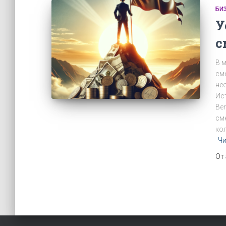
БИ
У
с
В 
см
не
Ис
Ber
см
ко
Чи
От