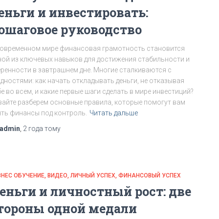
еньги и инвестировать:
ошаговое руководство
современном мире финансовая грамотность становится
ной из ключевых навыков для достижения стабильности и
еренности в завтрашнем дне. Многие сталкиваются с
удностями: как начать откладывать деньги, не отказывая
е во всем, и какие первые шаги сделать в мире инвестиций?
вайте разберем основные правила, которые помогут вам
ять финансы под контроль.
Читать дальше
admin
,
2 года
тому
ЗНЕС ОБУЧЕНИЕ
ВИДЕО
ЛИЧНЫЙ УСПЕХ
ФИНАНСОВЫЙ УСПЕХ
еньги и личностный рост: две
тороны одной медали