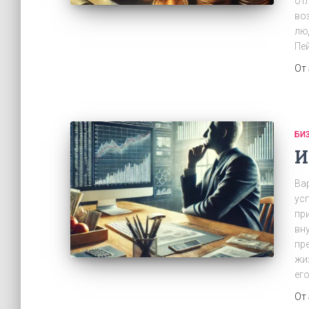
от
во
лю
Пе
От
БИ
И
Ва
ус
пр
вн
пр
жи
ег
От