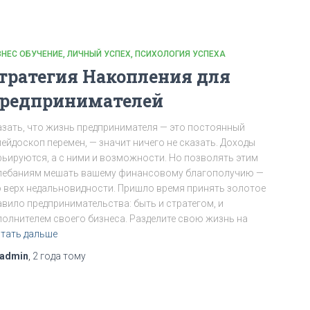
ЗНЕС ОБУЧЕНИЕ
ЛИЧНЫЙ УСПЕХ
ПСИХОЛОГИЯ УСПЕХА
тратегия Накопления для
редпринимателей
азать, что жизнь предпринимателя — это постоянный
лейдоскоп перемен, — значит ничего не сказать. Доходы
рьируются, а с ними и возможности. Но позволять этим
лебаниям мешать вашему финансовому благополучию —
о верх недальновидности. Пришло время принять золотое
авило предпринимательства: быть и стратегом, и
полнителем своего бизнеса. Разделите свою жизнь на
тать дальше
admin
,
2 года
тому