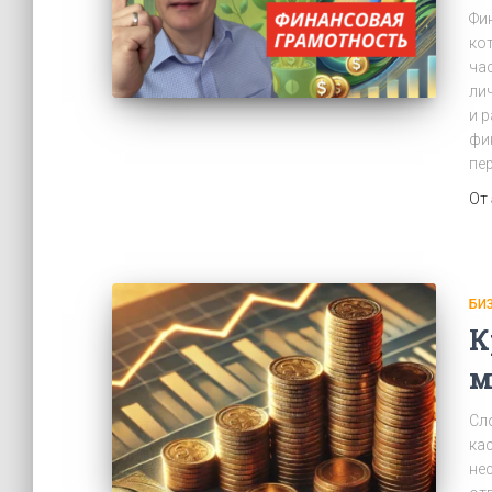
Фи
ко
ча
ли
и 
фи
пе
От
БИ
К
м
Сл
ка
не