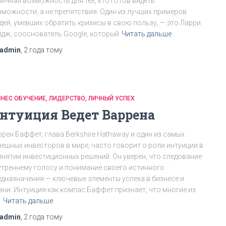
личная возможность для тех, кто готов видеть
зможности, а не препятствия. Один из лучших примеров
дей, умевших обратить кризисы в свою пользу, — это Ларри
йдж, сооснователь Google, который
Читать дальше
admin
,
2 года
тому
ЗНЕС ОБУЧЕНИЕ
ЛИДЕРСТВО
ЛИЧНЫЙ УСПЕХ
нтуиция Ведет Варрена
ррен Баффет, глава Berkshire Hathaway и один из самых
пешных инвесторов в мире, часто говорит о роли интуиции в
инятии инвестиционных решений. Он уверен, что следование
утреннему голосу и понимание своего истинного
едназначения — ключевые элементы успеха в бизнесе и
зни. Интуиция как компас Баффет признает, что многие из
о
Читать дальше
admin
,
2 года
тому