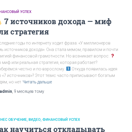
НАНСОВЫЙ УСПЕХ
7 источников дохода — миф
ли стратегия
следние годы по интернету ходит фраза: «У миллионеров
мь источников дохода». Она стала мемом, правилом и почти
лигией финансовой грамотности. Но возникает вопрос:
о миф или реальная стратегия, которая работает?
зберёмся честно и по-взрослому.
Откуда появилась идея
о «7 источников»? Этот тезис часто приписывают богатым
дям, но нет
Читать дальше
admin
,
9 месяцев
тому
ЗНЕС ОБУЧЕНИЕ
ВИДЕО
ФИНАНСОВЫЙ УСПЕХ
ак научиться откладывать