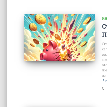
БИ
С
П
Ск
ка
ва
ко
эт
пр
ис
Чи
От