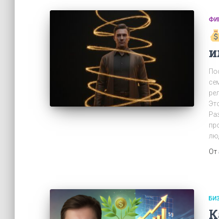
ФИ
и
По
се
ре
Эт
Ра
пр
лю
От
БИ
К