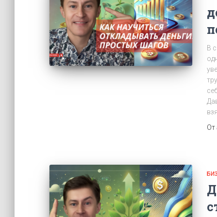
д
п
В 
од
ув
тр
себ
Да
вз
От
БИ
Д
с