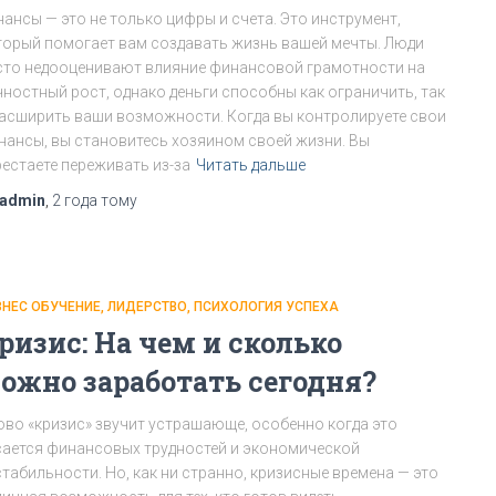
нансы — это не только цифры и счета. Это инструмент,
торый помогает вам создавать жизнь вашей мечты. Люди
сто недооценивают влияние финансовой грамотности на
чностный рост, однако деньги способны как ограничить, так
расширить ваши возможности. Когда вы контролируете свои
нансы, вы становитесь хозяином своей жизни. Вы
рестаете переживать из-за
Читать дальше
admin
,
2 года
тому
ЗНЕС ОБУЧЕНИЕ
ЛИДЕРСТВО
ПСИХОЛОГИЯ УСПЕХА
ризис: На чем и сколько
ожно заработать сегодня?
ово «кризис» звучит устрашающе, особенно когда это
сается финансовых трудностей и экономической
стабильности. Но, как ни странно, кризисные времена — это