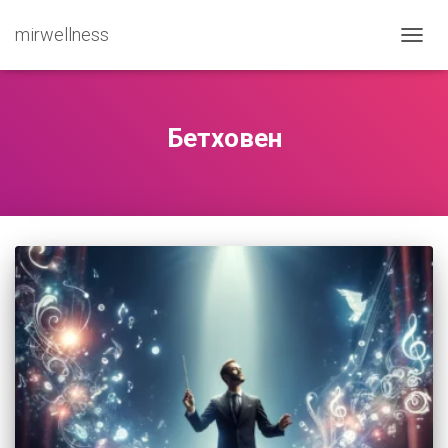
mirwellness
ПЕРЕ
Бетховен