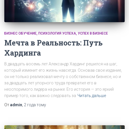
БИЗНЕС ОБУЧЕНИЕ
ПСИХОЛОГИЯ УСПЕХА
УСПЕХ В БИЗНЕСЕ
Мечта в Реальность: Путь
Хардинга
В двадцать восемь лет Александр Хардинг решился на шаг,
который изменит его жизнь навсегда. Основав свое издание,
он не только реализовал мечту о собственном бизнесе, но и
за двадцать лет упорного труда превратил его в
неоспоримого лидера на рынке. Его история — это яркий
пример того, как важно следовать за
Читать дальше
От
admin
,
2 года
тому