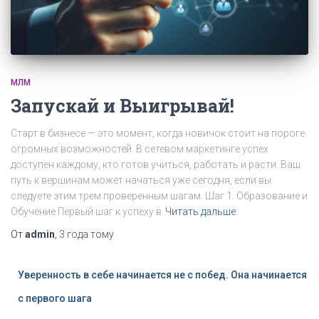
МЛМ
Запускай и Выигрывай!
Старт в бизнесе — это момент, когда новичок стоит на пороге
огромных возможностей. В сетевом маркетинге успех
доступен каждому, кто готов учиться, работать и расти. Ваш
путь к вершинам может начаться уже сегодня, если вы
следуете этим трем проверенным шагам. Шаг 1. Образование и
Обучение Первый шаг к успеху в
Читать дальше
От
admin
,
3 года
тому
Уверенность в себе начинается не с побед. Она начинается
с первого шага