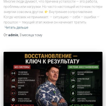
Многие люди думают, что причина усталости — это работа,
проблемы или нагрузки. Но часто настоящий источник потери
энергии совсем в другом.
Внутреннее сопротивление.
Когда человек не принимает: — ситуацию — себя — ошибки —
прошлое — текущий этап жизни он начинает тратить
Читать дальше
От
admin
,
3 месяца
тому