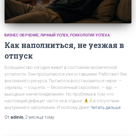
БИЗНЕС ОБУЧЕНИЕ
ЛИЧНЫЙ УСПЕХ
ПСИХОЛОГИЯ УСПЕХА
Как наполниться, не уезжая в
отпуск
Большинство сегодня живет в состоянии хронической
усталости. Они просыпаются уже уставшими. Работают без
внутреннего ресурса. Пытаются восстановиться через: —
сериалы, — соцсети, — бесконечный скроллинг, — еду, —
выходные «ничегонеделания». Но проблема в том, что
настоящий дефицит часто не в отдыхе.
А в отсутствии
внутреннего наполнения. И поэтому даже
Читать дальше
От
admin
,
2 месяца
тому