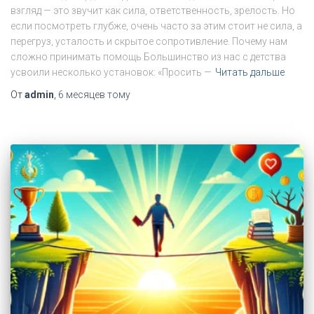
взгляд — это звучит как сила, ответственность, зрелость. Но
если посмотреть глубже, очень часто за этим стоит не сила, а
перегруз, усталость и скрытое сопротивление. Почему нам
сложно принимать помощь Большинство из нас с детства
усвоили несколько установок: «Просить —
Читать дальше
От
admin
,
6 месяцев
тому