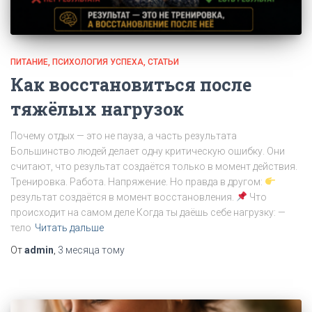
ПИТАНИЕ
ПСИХОЛОГИЯ УСПЕХА
СТАТЬИ
Как восстановиться после
тяжёлых нагрузок
Почему отдых — это не пауза, а часть результата
Большинство людей делает одну критическую ошибку. Они
считают, что результат создаётся только в момент действия.
Тренировка. Работа. Напряжение. Но правда в другом:
результат создаётся в момент восстановления.
Что
происходит на самом деле Когда ты даёшь себе нагрузку: —
тело
Читать дальше
От
admin
,
3 месяца
тому