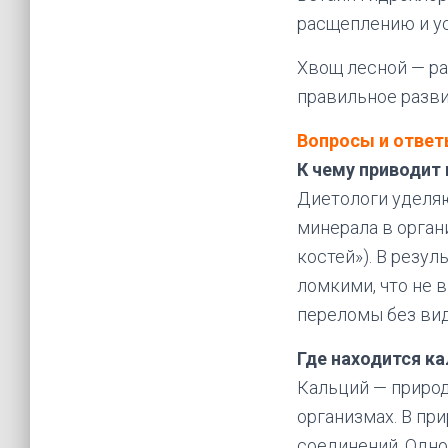
расщеплению и ус
Хвощ лесной — р
правильное разви
Вопросы и отве
К чему приводит
Диетологи уделяю
минерала в орган
костей»). В резу
ломкими, что не 
переломы без вид
Где находится ка
Кальций — природ
организмах. В пр
соединений. Одно