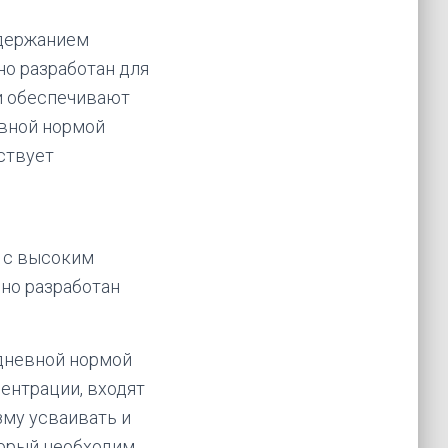
одержанием
но разработан для
ки обеспечивают
вной нормой
бствует
 с высоким
но разработан
дневной нормой
центрации, входят
му усваивать и
торый необходим