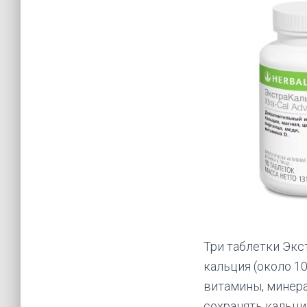
Три таблетки Эк
кальция (около 10
витамины, минера
сохранять кальци