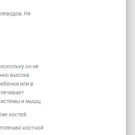
глеводов. Не
оскольку он не
енно высока
ребенка или в
спечивает
системы и мышц.
ие костей.
реплению костной