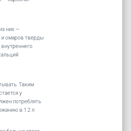
из них —
 и омаров тверды
ь внутреннего
кальций
тывать. Таким
стается у
олжен потреблять
ржанию в 1.2 л