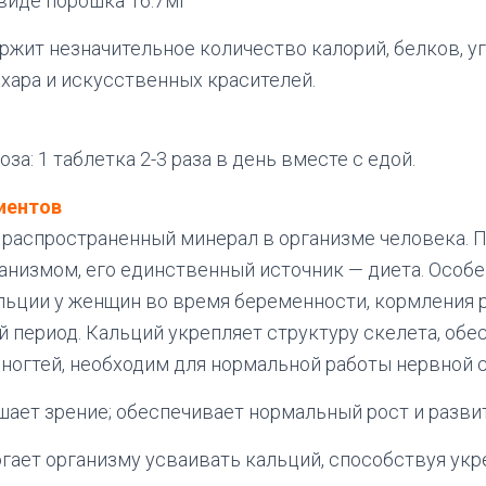
виде порошка 16.7мг
ржит незначительное количество калорий, белков, у
ахара и искусственных красителей.
а: 1 таблетка 2-3 раза в день вместе с едой.
иентов
распространенный минерал в организме человека. П
анизмом, его единственный источник — диета. Особ
льции у женщин во время беременности, кормления 
 период. Кальций укрепляет структуру скелета, обе
 ногтей, необходим для нормальной работы нервной 
шает зрение; обеспечивает нормальный рост и развит
гает организму усваивать кальций, способствуя ук