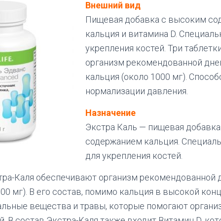
Внешний вид
Пищевая добавка с высоким с
кальция и витамина D. Специаль
укрепления костей. Три таблет
организм рекомендованной дне
кальция (около 1000 мг). Спосо
нормализации давления.
Назначение
Экстра Каль — пищевая добавка
содержанием кальция. Cпециаль
для укрепления костей.
стра-Каля обеспечивают организм рекомендованной 
00 мг). В его состав, помимо кальция в высокой кон
льные вещества и травы, которые помогают организ
й. В состав Экстра-Каля также входит Витамин D, ко