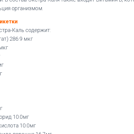
ьция организмом.
икетки
стра-Каль содержит:
ат) 286.9 мкг
 мкг
г
мг
г
г
орид 10.0мг
ислота 10.0мг