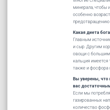
Многие специалис
минерала, чтобы 
особенно возраст
предотвращению 
Какая диета бог
Главным источник
и сыр. Другим хо
овощи с большими
кальция имеется т
также и фосфора 
Вы уверены, что
вас достаточны
Если мы потребл
газированных нап
количество фосфо