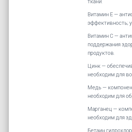
ткани.
Витамин Е — анти
эффективность; у
Витамин С — анти
поддержания здо
продуктов.
Цинк — обеспечив
необходим для во
Медь — компонент
необходим для об
Марганец — компо
необходим для зд
Бетаин гидрохло