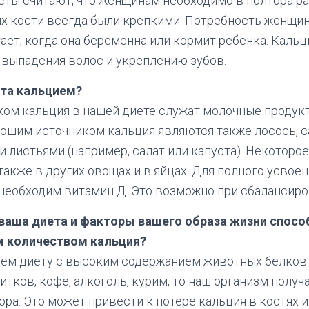
ты считают, что женщинам необходимо в полтора ра
их кости всегда были крепкими. Потребность женщи
ает, когда она беременна или кормит ребенка. Каль
выпадения волос и укреплению зубов.
ата кальцием?
ом кальция в нашей диете служат молочные продукт
рошим источником кальция являются также лосось, 
 листьями (например, салат или капуста). Некоторо
акже в других овощах и в яйцах. Для полного усвоен
необходим витамин Д. Это возможно при сбалансиро
 ваша диета и факторы вашего образа жизни спос
м количеством кальция?
яем диету с высоким содержанием животных белков 
итков, кофе, алкоголь, курим, то наш организм получ
ра. Это может привести к потере кальция в костях и