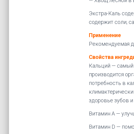
— Хвощ лесной в 
Экстра-Каль соде
содержит соли, с
Применение
Рекомендуемая доз
Свойства ингред
Кальций — самый 
производится орг
потребность в ка
климактерический
здоровье зубов и
Витамин А — улуч
Витамин D — помо