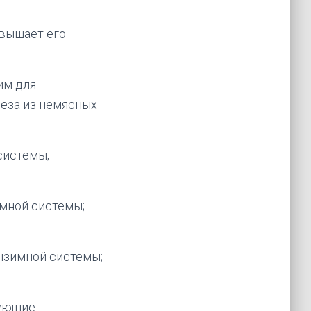
овышает его
им для
еза из немясных
системы;
имной системы;
нзимной системы;
вующие