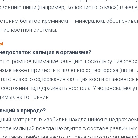
воению пищи (например, волокнистого мяса) в желу
астение, богатое кремнием — минералом, обеспечи
тие костной системы.
ты
 недостаток кальция в организме?
т огромное внимание кальцию, поскольку низкое с
изме может привести к явлению остеопороза (явлен
льтате низкого содержания кальция кости становятся
в состоянии поддерживать вес тела. У человека могу
имых на то причин.
льций в природе?
ный материал, в изобилии находящийся в недрах зе
ироде кальций всегда находится в составе различны
 из таких наиболее часто встречающихся соединени