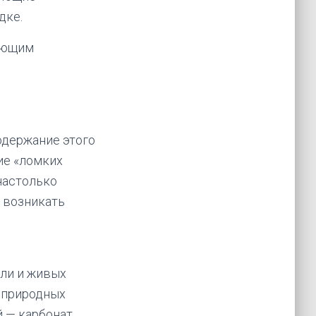
дке.
вающим
одержание этого
ие «ломких
 настолько
т возникать
мли и живых
х природных
й — карбонат