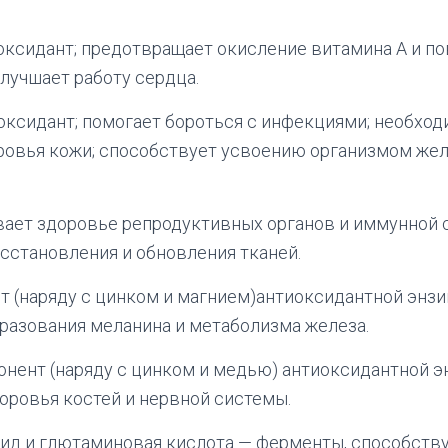
оксидант; предотвращает окисление витамина А и п
лучшает работу сердца.
оксидант; помогает бороться с инфекциями; необход
ровья кожи; способствует усвоению организмом жел
ает здоровье репродуктивных органов и иммунной 
сстановления и обновления тканей.
 (наряду с цинком и магнием)антиоксидантной энз
разования меланина и метаболизма железа.
нент (наряду с цинком и медью) антиоксидантной э
оровья костей и нервной системы.
рид и глютаминовая кислота — ферменты, способст