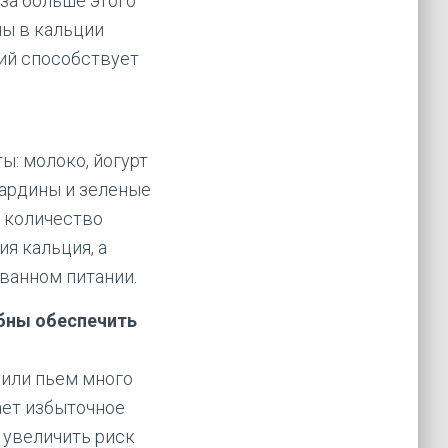
за больше этого
ны в кальции
ций способствует
ы: молоко, йогурт
сардины и зеленые
е количество
ия кальция, а
ванном питании.
обны обеспечить
или пьем много
ает избыточное
 увеличить риск