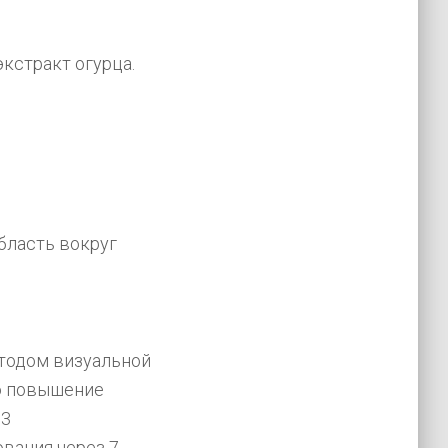
кстракт огурца.
бласть вокруг
етодом визуальной
но повышение
13
вания через 7