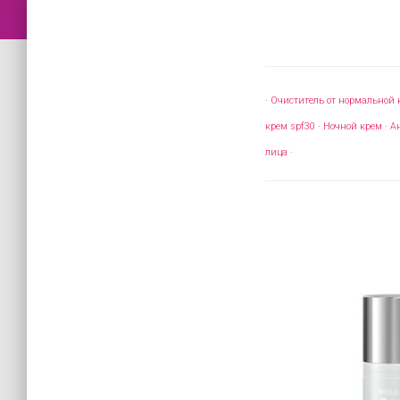
·
Очиститель от нормальной к
крем spf30
·
Ночной крем
·
А
лица
·