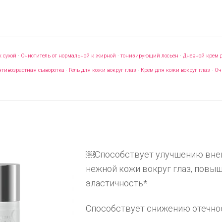
 сухой
·
Очиститель от нормальной к жирной
·
тонизирующий лосьен
·
Дневной крем 
нтивозрастная сыворотка
·
Гель для кожи вокруг глаз
·
Крем для кожи вокруг глаз
·
Оч
￼
Способствует улучшению вне
нежной кожи вокруг глаз, повыш
эластичность*.
Способствует снижению отечнос