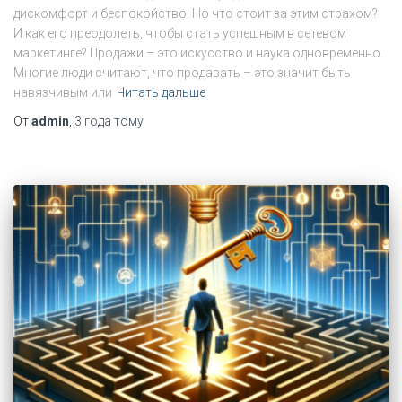
дискомфорт и беспокойство. Но что стоит за этим страхом?
И как его преодолеть, чтобы стать успешным в сетевом
маркетинге? Продажи – это искусство и наука одновременно.
Многие люди считают, что продавать – это значит быть
навязчивым или
Читать дальше
От
admin
,
3 года
тому