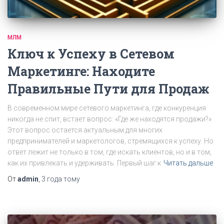
МЛМ
Ключ к Успеху в Сетевом
Маркетинге: Находите
Правильные Пути для Продаж
В современном мире сетевого маркетинга, где конкуренция
никогда не спит, встает вопрос: «Где же находятся продажи?»
Этот вопрос остается актуальным для многих
предпринимателей и маркетологов, стремящихся к успеху. Но
ответ лежит не только в том, где искать клиентов, но и в том,
как их привлекать и удерживать. Первый шаг к
Читать дальше
От
admin
,
3 года
тому