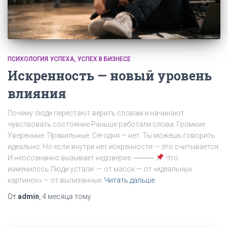
ПСИХОЛОГИЯ УСПЕХА
УСПЕХ В БИЗНЕСЕ
Искренность — новый уровень
влияния
Почему люди перестают верить словам и начинают
чувствовать состояние Раньше работали слова. Громкие.
Уверенные. Правильные. Сегодня — нет. Ты можешь говорить
идеально. Но если внутри нет искренности — это считывается.
И неосознанно вызывает недоверие. ⸻
Что
изменилось Люди устали: — от масок — от «идеальных
картинок» — от вылизанных
Читать дальше
От
admin
,
4 месяца
тому