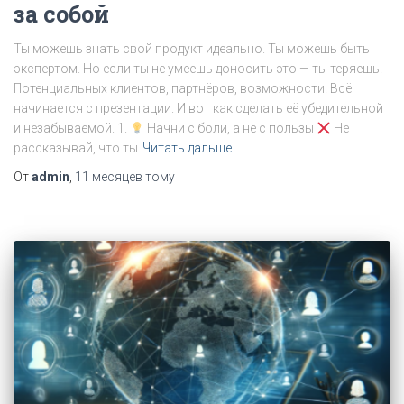
за собой
Ты можешь знать свой продукт идеально. Ты можешь быть
экспертом. Но если ты не умеешь доносить это — ты теряешь.
Потенциальных клиентов, партнёров, возможности. Всё
начинается с презентации. И вот как сделать её убедительной
и незабываемой. 1.
Начни с боли, а не с пользы
Не
рассказывай, что ты
Читать дальше
От
admin
,
11 месяцев
тому