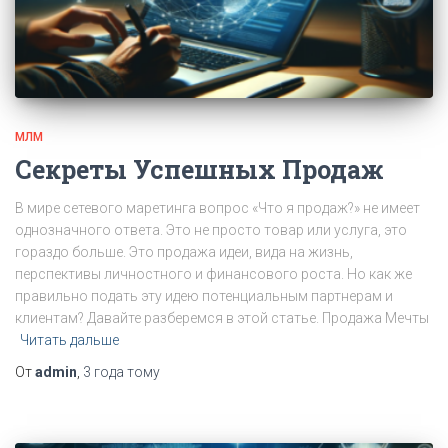
МЛМ
Секреты Успешных Продаж
В мире сетевого маретинга вопрос «Что я продаж?» не имеет
однозначного ответа. Это не просто товар или услуга, это
гораздо больше. Это продажа идеи, вида на жизнь,
перспективы личностного и финансового роста. Но как же
правильно подать эту идею потенциальным партнерам и
клиентам? Давайте разберемся в этой статье. Продажа Мечты
Читать дальше
От
admin
,
3 года
тому