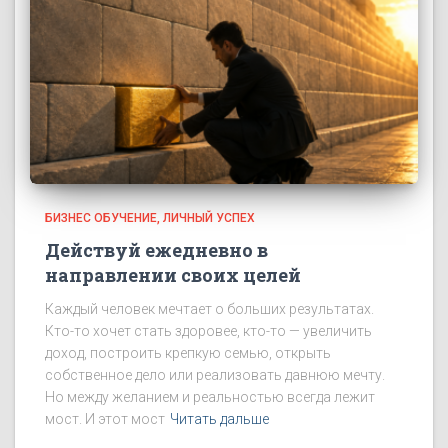
БИЗНЕС ОБУЧЕНИЕ
ЛИЧНЫЙ УСПЕХ
Действуй ежедневно в
направлении своих целей
Каждый человек мечтает о больших результатах.
Кто-то хочет стать здоровее, кто-то — увеличить
доход, построить крепкую семью, открыть
собственное дело или реализовать давнюю мечту.
Но между желанием и реальностью всегда лежит
мост. И этот мост
Читать дальше