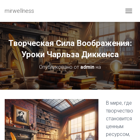
mirwellness
ПЕРЕ
Творческая Сила Воображения:
Уроки Чарльза Диккенса
Опубликовано от
admin
на
В мире, где
творчество
становится
ценным
ресурсом,