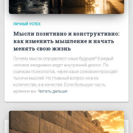
ЛИЧНЫЙ УСПЕХ
Мысли позитивно и конструктивно:
как изменить мышление и начать
менять свою жизнь
Почему мысли определяют наше будущее? Каждый
человек ежедневно ведет внутренний диалог. По
оценкам психологов, через наше сознание проходят
тысячи мыслей. Но главный вопрос не в их
количестве, а в качестве. Если большую часть
времени вы
Читать дальше